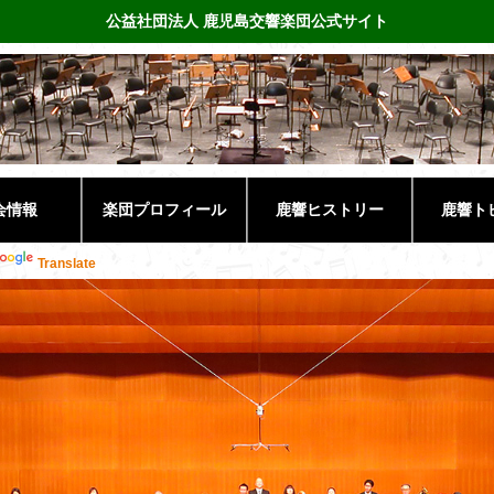
公益社団法人 鹿児島交響楽団公式サイト
会情報
楽団プロフィール
鹿響ヒストリー
鹿響ト
Translate