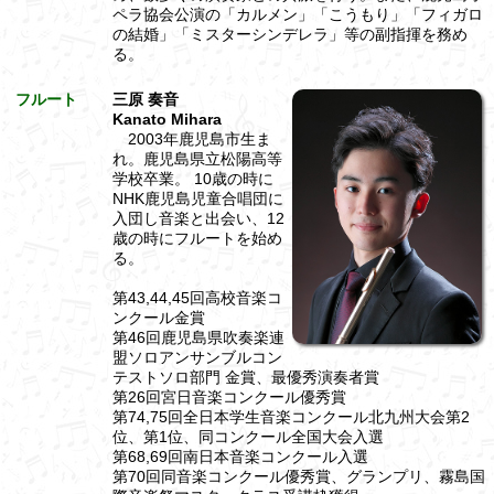
ペラ協会公演の「カルメン」「こうもり」「フィガロ
の結婚」「ミスターシンデレラ」等の副指揮を務め
る。
フルート
三原 奏音
Kanato Mihara
2003年鹿児島市生ま
れ。鹿児島県立松陽高等
学校卒業。 10歳の時に
NHK鹿児島児童合唱団に
入団し音楽と出会い、12
歳の時にフルートを始め
る。
第43,44,45回高校音楽コ
ンクール金賞
第46回鹿児島県吹奏楽連
盟ソロアンサンブルコン
テストソロ部門 金賞、最優秀演奏者賞
第26回宮日音楽コンクール優秀賞
第74,75回全日本学生音楽コンクール北九州大会第2
位、第1位、同コンクール全国大会入選
第68,69回南日本音楽コンクール入選
第70回同音楽コンクール優秀賞、グランプリ、霧島国