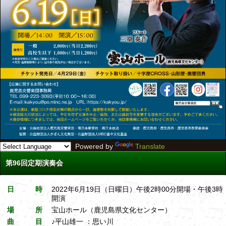
Powered by
Translate
第96回定期演奏会
日 時
2022年6月19日（日曜日）午後2時00分開場・午後3時
開演
場 所
宝山ホール（鹿児島県文化センター）
曲 目
♪平山雄一 ：思い川