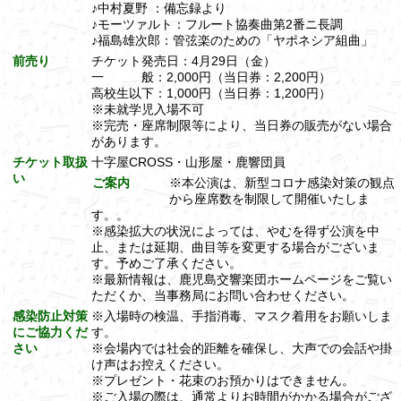
♪中村夏野 ：備忘録より
♪モーツァルト：フルート協奏曲第2番ニ長調
♪福島雄次郎：管弦楽のための「ヤポネシア組曲」
前売り
チケット発売日：4月29日（金）
一 般：2,000円（当日券：2,200円）
高校生以下：1,000円（当日券：1,200円）
※未就学児入場不可
※完売・座席制限等により、当日券の販売がない場合
があります。
チケット取扱
十字屋CROSS・山形屋・鹿響団員
い
ご案内
※本公演は、新型コロナ感染対策の観点
から座席数を制限して開催いたしま
す。。
※感染拡大の状況によっては、やむを得ず公演を中
止、または延期、曲目等を変更する場合がございま
す。予めご了承ください。
※最新情報は、鹿児島交響楽団ホームページをご覧い
ただくか、当事務局にお問い合わせください。
感染防止対策
※入場時の検温、手指消毒、マスク着用をお願いしま
にご協力くだ
す。
さい
※会場内では社会的距離を確保し、大声での会話や掛
け声はお控えください。
※プレゼント・花束のお預かりはできません。
※ご入場の際は、通常よりお時間がかかる場合がござ