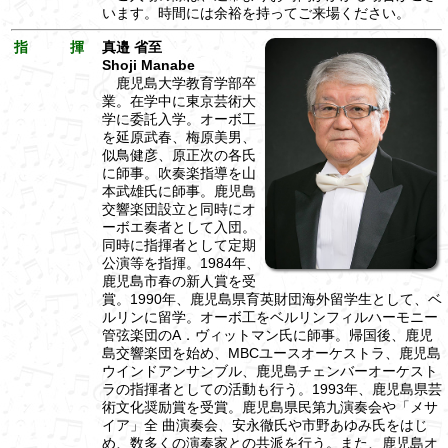
います。時間には余裕を持ってご来場ください。
指 揮
真邉 省至
Shoji Manabe
鹿児島大学教育学部卒
業。在学中に東京芸術大
学に委託入学。オーボ工
を延原武春、梅原美男、
似鳥健彦、原正次の各氏
に師事。吹奏楽指導を山
本武雄氏に師事。鹿児島
交響楽団設立と同時にオ
ーボエ奏者として入団。
同時に指揮者として定期
公演等を指揮。1984年、
鹿児島市春の新人賞を受
賞。1990年、鹿児島県育英財団海外留学生として、ベ
ルリンに留学。オーボ工をベルリンフィルハーモニー
管弦楽団のA．ヴィットマン氏に師事。帰国後、鹿児
島交響楽団を始め、MBCユースオーケストラ、鹿児島
ウインドアンサンブル、鹿児島チェンバーオーケスト
ラの指揮者としての活動も行う。1993年、鹿児島県芸
術文化奨励賞を受賞。鹿児島県民第九演奏会や「メサ
イア」全 曲演奏会、安永徹氏や市野あゆみ氏をはじ
め、数多くの演奏家との共派を行う。また、鹿児島オ