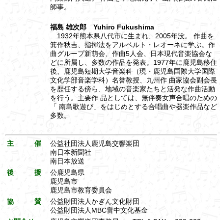
師事。
福島 雄次郎 Yuhiro Fukushima
1932年熊本県八代市に生まれ、2005年没。 作曲を
箕作秋吉、指揮法をアルベルト・レオーネに学ぶ。作
曲グループ新萌会、作曲5人会、日本現代音楽協会な
どに所属し、多数の作品を発表。1977年に鹿児島移住
後、鹿児島短期大学音楽科（現・鹿児島国際大学国際
文化学部音楽学科）名誉教授、九州作 曲家協会副会長
を歴任する傍ら、地域の音楽家たちと活発な作曲活動
を行う。主要作 品としては、無伴奏女声合唱のための
「 南島歌遊び」をはじめとする合唱曲や器楽作品など
多数。
主 催
公益社団法人鹿児島交響楽団
南日本新聞社
南日本放送
後 援
公鹿児島県
鹿児島市
鹿児島市教育委員会
協 賛
公益財団法人かぎん文化財団
公益財団法人MBC畠中文化基金