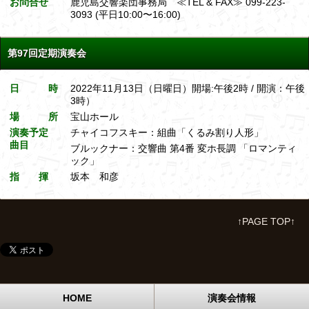
お問合せ
鹿児島交響楽団事務局 ≪TEL & FAX≫ 099-223-
3093 (平日10:00〜16:00)
第97回定期演奏会
日 時
2022年11月13日（日曜日）開場:午後2時 / 開演：午後
3時）
場 所
宝山ホール
演奏予定
チャイコフスキー：組曲「くるみ割り人形」
曲目
ブルックナー：交響曲 第4番 変ホ長調 「ロマンティ
ック」
指 揮
坂本 和彦
↑PAGE TOP↑
HOME
演奏会情報