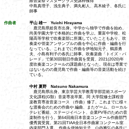
際音楽祭マスタークラス受講枠獲得
中島真理子、浅生典子、満丸彬人、高木綾子、各氏に
師事
作曲者
平山 雄一 Yuichi Hirayama
鹿児島県姶良市出身。中学から独学で作曲を始め、
尚美学園大学で本格的に作曲を学ぶ。重富中学校、松
陽高等学校で吹奏楽部に所属していたこともあり、吹
奏楽や管楽アンサンブルの曲を中心に作曲・編曲を行
なっている。これまでに作曲を伊地知元子、鶴原勇
夫、小島有利子の各氏に師事。吹奏楽曲「トイズ・パ
レード」で第30回朝日作曲賞を受賞、2021(2020)年
度吹奏楽コンクールの課題曲Iとなった。現在は専業で
はないものの鹿児島で作曲・編曲等の音楽活動を続け
ている。
中村 夏野 Natsuno Nakamura
鹿児島県出身。東京学芸大学教育学部芸術スポーツ
文化課程(G類）音楽専攻卒業。同 大学院修士課程音
楽教育専攻音楽コース （作曲）修了。これまでに様々
な渡奏会のための作曲や 編曲、またゲーム、ローカル
テレビ番組、ステージイベント、企業PV等のための音
楽制作を行う。第64回南日本音楽コンクール作曲部門
優秀賞受賞。第21回TIAA全日本作曲家コンクール室
内楽部門入選。 作曲を伊地知元子、山内雅弘の各氏に